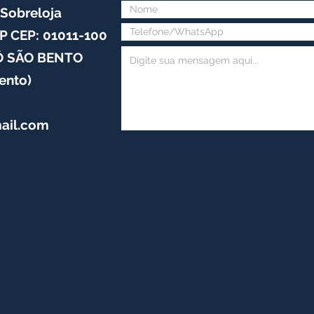
 Sobreloja
P CEP: 01011-100
Ô SÃO BENTO
ento)
ail.com