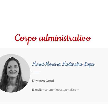
onal
Cursos
Minicursos
Blog
Conta
Corpo administrativo
Mariú Moreira Madureira Lopes
Diretora Geral
E-mail:
mariummlopes@gmail.com