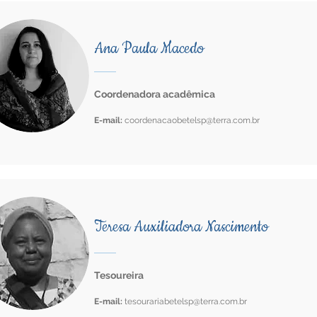
Ana Paula Macedo
Coordenadora acadêmica
E-mail:
coordenacaobetelsp@terra.com.br
Teresa Auxiliadora Nascimento
Tesoureira
E-mail:
tesourariabetelsp@terra.com.br